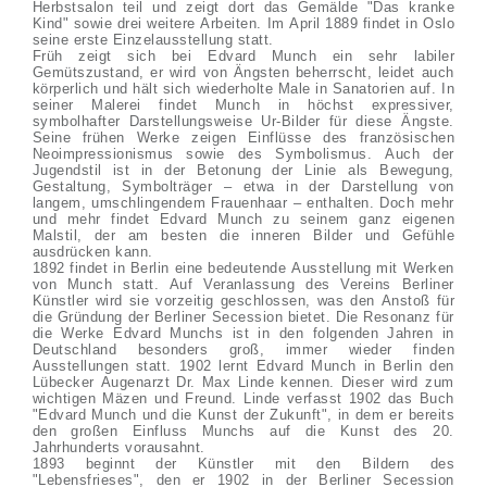
Herbstsalon teil und zeigt dort das Gemälde "Das kranke
Kind" sowie drei weitere Arbeiten. Im April 1889 findet in Oslo
seine erste Einzelausstellung statt.
Früh zeigt sich bei Edvard Munch ein sehr labiler
Gemütszustand, er wird von Ängsten beherrscht, leidet auch
körperlich und hält sich wiederholte Male in Sanatorien auf. In
seiner Malerei findet Munch in höchst expressiver,
symbolhafter Darstellungsweise Ur-Bilder für diese Ängste.
Seine frühen Werke zeigen Einflüsse des französischen
Neoimpressionismus sowie des Symbolismus. Auch der
Jugendstil ist in der Betonung der Linie als Bewegung,
Gestaltung, Symbolträger – etwa in der Darstellung von
langem, umschlingendem Frauenhaar – enthalten. Doch mehr
und mehr findet Edvard Munch zu seinem ganz eigenen
Malstil, der am besten die inneren Bilder und Gefühle
ausdrücken kann.
1892 findet in Berlin eine bedeutende Ausstellung mit Werken
von Munch statt. Auf Veranlassung des Vereins Berliner
Künstler wird sie vorzeitig geschlossen, was den Anstoß für
die Gründung der Berliner Secession bietet. Die Resonanz für
die Werke Edvard Munchs ist in den folgenden Jahren in
Deutschland besonders groß, immer wieder finden
Ausstellungen statt. 1902 lernt Edvard Munch in Berlin den
Lübecker Augenarzt Dr. Max Linde kennen. Dieser wird zum
wichtigen Mäzen und Freund. Linde verfasst 1902 das Buch
"Edvard Munch und die Kunst der Zukunft", in dem er bereits
den großen Einfluss Munchs auf die Kunst des 20.
Jahrhunderts vorausahnt.
1893 beginnt der Künstler mit den Bildern des
"Lebensfrieses", den er 1902 in der Berliner Secession